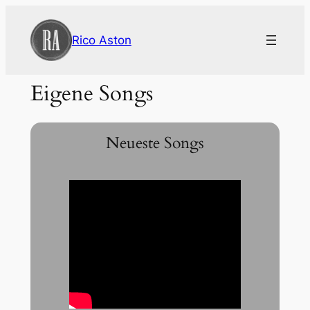
Zum
Inhalt
Rico Aston
springen
Eigene Songs
Neueste Songs